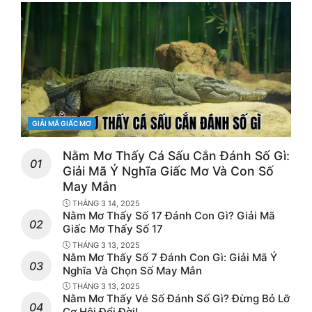
CATEGORIES
GIẢI MÃ GIẤC MƠ
Nằm Mơ Thấy Cá Sấu Cắn Đánh Số Gì:
Giải Mã Ý Nghĩa Giấc Mơ Và Con Số
May Mắn
THÁNG 3 14, 2025
Nằm Mơ Thấy Số 17 Đánh Con Gì? Giải Mã
Giấc Mơ Thấy Số 17
THÁNG 3 13, 2025
Nằm Mơ Thấy Số 7 Đánh Con Gì: Giải Mã Ý
Nghĩa Và Chọn Số May Mắn
THÁNG 3 13, 2025
Nằm Mơ Thấy Vé Số Đánh Số Gì? Đừng Bỏ Lỡ
Cơ Hội Đổi Đời!