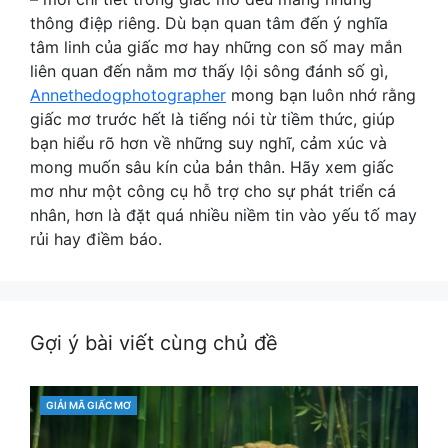
thông điệp riêng. Dù bạn quan tâm đến ý nghĩa
tâm linh của giấc mơ hay những con số may mắn
liên quan đến nằm mơ thấy lội sông đánh số gì,
Annethedogphotographer
mong bạn luôn nhớ rằng
giấc mơ trước hết là tiếng nói từ tiềm thức, giúp
bạn hiểu rõ hơn về những suy nghĩ, cảm xúc và
mong muốn sâu kín của bản thân. Hãy xem giấc
mơ như một công cụ hỗ trợ cho sự phát triển cá
nhân, hơn là đặt quá nhiều niềm tin vào yếu tố may
rủi hay điềm báo.
Gợi ý bài viết cùng chủ đề
CATEGORIES
GIẢI MÃ GIẤC MƠ