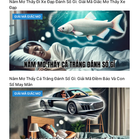
Nằm Mơ Thấy Đi Xe Đạp Đánh Số Gì: Giải Mã Giấc Mơ Thấy Xe
Đạp
CATEGORIES
GIẢI MÃ GIẤC MƠ
Nằm Mơ Thấy Cá Trắng Đánh Số Gì: Giải Mã Điềm Báo Và Con
Số May Mắn
CATEGORIES
GIẢI MÃ GIẤC MƠ