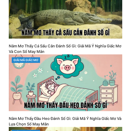
Nằm Mơ Thấy Cá Sấu Cắn Đánh Số Gì: Giải Mã Ý Nghĩa Giấc Mơ
Và Con Số May Mắn
CATEGORIES
GIẢI MÃ GIẤC MƠ
Nằm Mơ Thấy Đầu Heo Đánh Số Gì: Giải Mã Ý Nghĩa Giấc Mơ Và
Lựa Chọn Số May Mắn