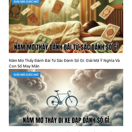
CATEGORIES
GIẢI MÃ GIẤC MƠ
Nằm Mơ Thấy Đánh Bài Tứ Sắc Đánh Số Gì: Giải Mã Ý Nghĩa Và
Con Số May Mắn
CATEGORIES
GIẢI MÃ GIẤC MƠ