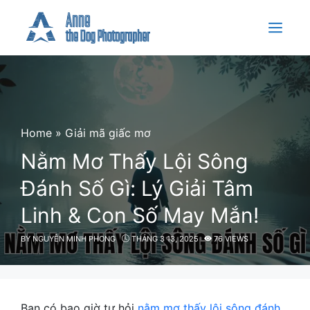
Skip
to
Menu
content
Home
»
Giải mã giấc mơ
Nằm Mơ Thấy Lội Sông
Đánh Số Gì: Lý Giải Tâm
Linh & Con Số May Mắn!
BY
NGUYỄN MINH PHONG
THÁNG 3 13, 2025
76 VIEWS
Bạn có bao giờ tự hỏi
nằm mơ thấy lội sông đánh