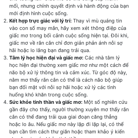
mối, nhưng chính quyết định và hành động của bạn
mới định hình cuộc sống.
Kết hợp trực giác với lý trí:
Thay vì mù quáng tin
vào con số may mắn, hãy xem xét thông điệp của
giấc mơ trong bối cảnh cuộc sống hiện tại. Đôi khi,
giấc mơ về rắn cắn chỉ đơn giản phản ánh nỗi sợ
hãi hoặc lo lắng bạn đang trải qua.
Tâm lý học hiện đại và giấc mơ:
Các nhà tâm lý
học hiện đại thường xem giấc mơ như một cách để
não bộ xử lý thông tin và cảm xúc. Từ góc độ này,
nằm mơ thấy rắn cắn có thể là cách não bộ giúp
bạn đối mặt với nỗi sợ hãi hoặc xử lý các tình
huống khó khăn trong cuộc sống.
Sức khỏe tinh thần và giấc mơ:
Một số nghiên cứu
gần đây cho thấy, người thường xuyên mơ thấy rắn
cắn có thể đang trải qua giai đoạn căng thẳng
hoặc lo âu. Nếu giấc mơ này lặp đi lặp lại, có thể
bạn cần tìm cách thư giãn hoặc tham khảo ý kiến