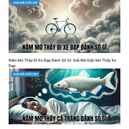
CATEGORIES
GIẢI MÃ GIẤC MƠ
Nằm Mơ Thấy Đi Xe Đạp Đánh Số Gì: Giải Mã Giấc Mơ Thấy Xe
Đạp
CATEGORIES
GIẢI MÃ GIẤC MƠ