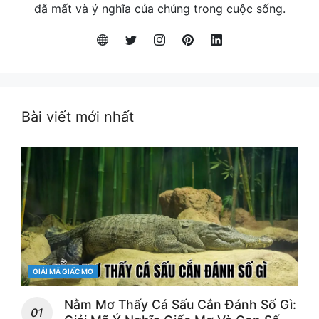
đã mất và ý nghĩa của chúng trong cuộc sống.
Bài viết mới nhất
CATEGORIES
GIẢI MÃ GIẤC MƠ
Nằm Mơ Thấy Cá Sấu Cắn Đánh Số Gì: