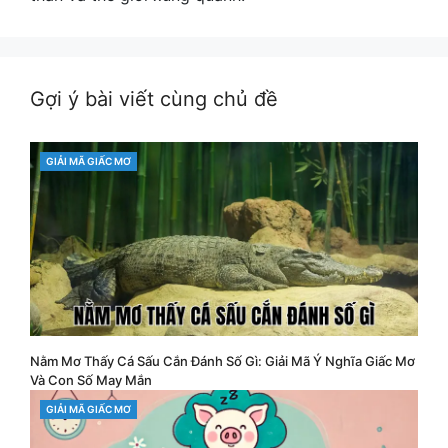
Gợi ý bài viết cùng chủ đề
CATEGORIES
GIẢI MÃ GIẤC MƠ
Nằm Mơ Thấy Cá Sấu Cắn Đánh Số Gì: Giải Mã Ý Nghĩa Giấc Mơ
Và Con Số May Mắn
CATEGORIES
GIẢI MÃ GIẤC MƠ