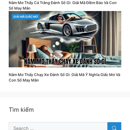
Nằm Mơ Thấy Cá Trắng Đánh Số Gì: Giải Mã Điềm Báo Và Con
Số May Mắn
CATEGORIES
GIẢI MÃ GIẤC MƠ
Nằm Mơ Thấy Chạy Xe Đánh Số Gì: Giải Mã Ý Nghĩa Giấc Mơ Và
Con Số May Mắn
Tìm kiếm
Search