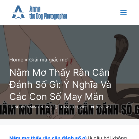
Skip
to
Menu
content
Home
»
Giải mã giấc mơ
Nằm Mơ Thấy Rắn Cắn
Đánh Số Gì: Ý Nghĩa Và
Các Con Số May Mắn
BY
NGUYỄN MINH PHONG
THÁNG 3 11, 2025
76 VIEWS
Nằm mơ thấy rắn cắn đánh số gì
là câu hỏi không