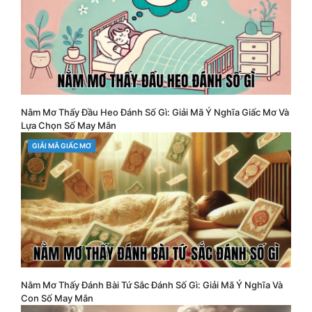
Nằm Mơ Thấy Đầu Heo Đánh Số Gì: Giải Mã Ý Nghĩa Giấc Mơ Và
Lựa Chọn Số May Mắn
CATEGORIES
GIẢI MÃ GIẤC MƠ
Nằm Mơ Thấy Đánh Bài Tứ Sắc Đánh Số Gì: Giải Mã Ý Nghĩa Và
Con Số May Mắn