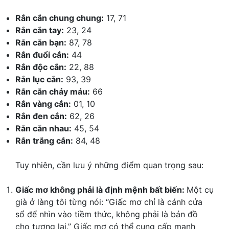
Rắn cắn chung chung:
17, 71
Rắn cắn tay:
23, 24
Rắn cắn bạn:
87, 78
Rắn đuổi cắn:
44
Rắn độc cắn:
22, 88
Rắn lục cắn:
93, 39
Rắn cắn chảy máu:
66
Rắn vàng cắn:
01, 10
Rắn đen cắn:
62, 26
Rắn cắn nhau:
45, 54
Rắn trắng cắn:
84, 48
Tuy nhiên, cần lưu ý những điểm quan trọng sau:
Giấc mơ không phải là định mệnh bất biến:
Một cụ
già ở làng tôi từng nói: “Giấc mơ chỉ là cánh cửa
sổ để nhìn vào tiềm thức, không phải là bản đồ
cho tương lai.” Giấc mơ có thể cung cấp manh